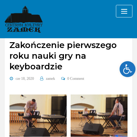
Skip
to
content
Bez kategorii
sekcje i zajęcia
Zakończenie pierwszego
roku nauki gry na
Ope
keyboardzie
cze 18, 2020
zamek
0 Comment