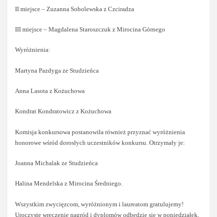
II miejsce – Zuzanna Sobolewska z Czciradza
III miejsce – Magdalena Staroszczuk z Mirocina Górnego
Wyróżnienia:
Martyna Pazdyga ze Studzieńca
Anna Lasota z Kożuchowa
Kondrat Kondratowicz z Kożuchowa
Komisja konkursowa postanowiła również przyznać wyróżnienia
honorowe wśród dorosłych uczestników konkursu. Otrzymały je:
Joanna Michalak ze Studzieńca
Halina Mendelska z Mirocina Średniego.
Wszystkim zwycięzcom, wyróżnionym i laureatom gratulujemy!
Uroczyste wręczenie nagród i dyplomów odbędzie się w poniedziałek,