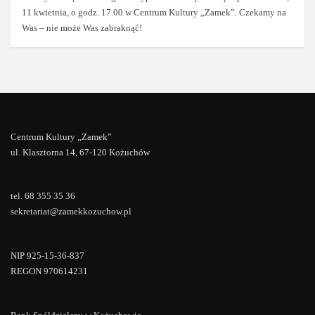
11 kwietnia, o godz. 17.00 w Centrum Kultury „Zamek”. Czekamy na
Was – nie może Was zabraknąć!
Centrum Kultury „Zamek”
ul. Klasztorna 14, 67-120 Kożuchów
tel. 68 355 35 36
sekretariat@zamekkozuchow.pl
NIP 925-15-36-837
REGON 970614231