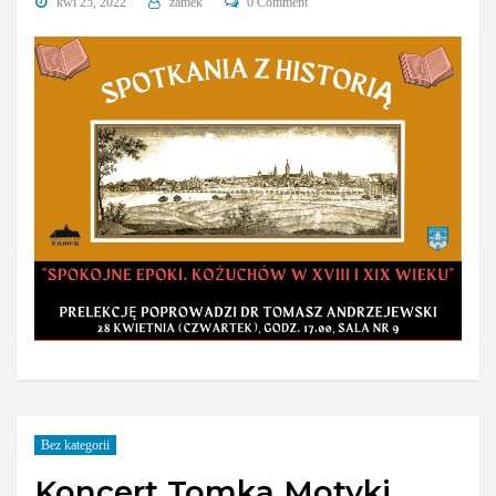
kwi 25, 2022
zamek
0 Comment
Bez kategorii
Koncert Tomka Motyki