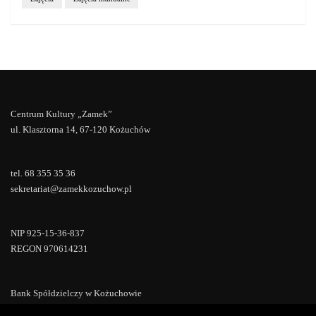
Centrum Kultury „Zamek”
ul. Klasztorna 14, 67-120 Kożuchów
tel. 68 355 35 36
sekretariat@zamekkozuchow.pl
NIP 925-15-36-837
REGON 970614231
Bank Spółdzielczy w Kożuchowie
18 9673 0007 0000 0000 0433 0007