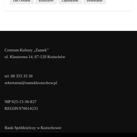
Dni Otwarte
kożuchów
Lapidarium
zwiedzanie
Centrum Kultury „Zamek”
ul. Klasztorna 14, 67-120 Kożuchów
tel. 68 355 35 36
sekretariat@zamekkozuchow.pl
NIP 925-15-36-837
REGON 970614231
Bank Spółdzielczy w Kożuchowie
18 9673 0007 0000 0000 0433 0007