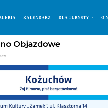
ALERIA
KALENDARZ
DLA TURYSTY
O 
ino Objazdowe
ment