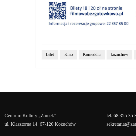
Bilet
Kino
Komeddia
kożuchów
Centrum Kultury „Zamek”
tel. 68 355 35 
ul. Klasztorna 14, 67-120 Kożuchów
sekretariat@z