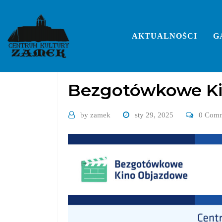
Skip
to
content
AKTUALNOŚCI
G
Bez kategorii
Bezgotówkowe K
by
zamek
sty 29, 2025
0 Com