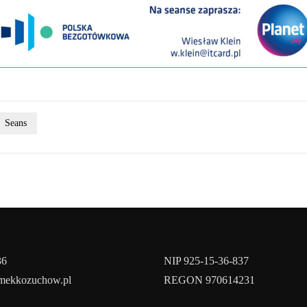
Seans
36
NIP 925-15-36-837
amekkozuchow.pl
REGON 970614231