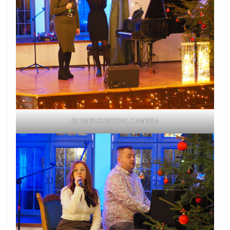
OLYMPUS DIGITAL CAMERA