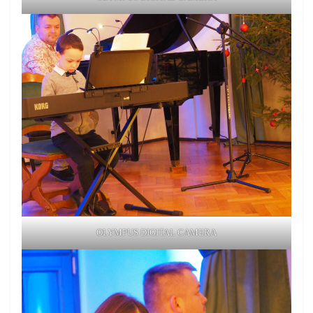
OLYMPUS DIGITAL CAMERA