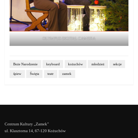
OLYMPUS DIGITAL CAMERA
Boże Narodzenie
keyboard
kożuchów
młodzież
sekcje
śpiew
Święta
teatr
zamek
Centrum Kultury „Zamek”
ul. Klasztorna 14, 67-120 Kożuchów