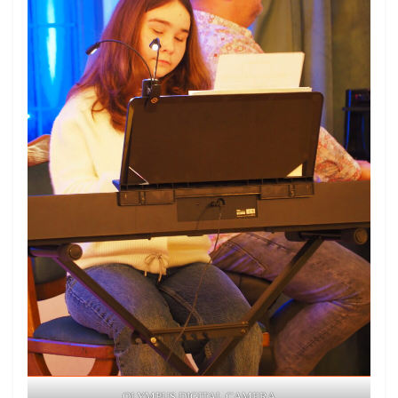
OLYMPUS DIGITAL CAMERA