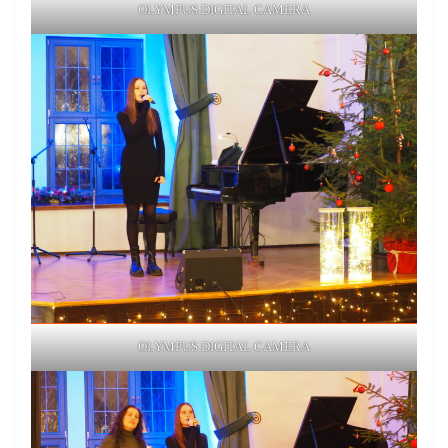
OLYMPUS DIGITAL CAMERA
OLYMPUS DIGITAL CAMERA