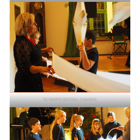
OLYMPUS DIGITAL CAMERA