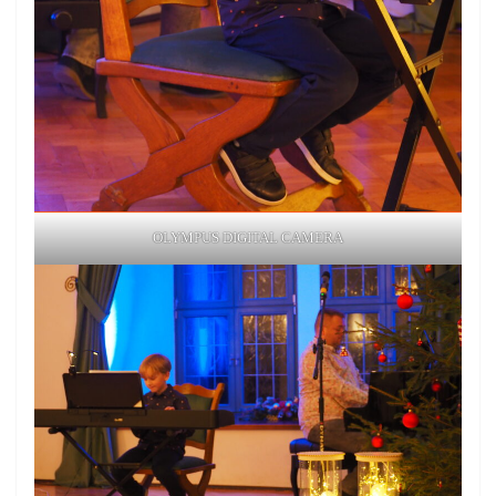
OLYMPUS DIGITAL CAMERA