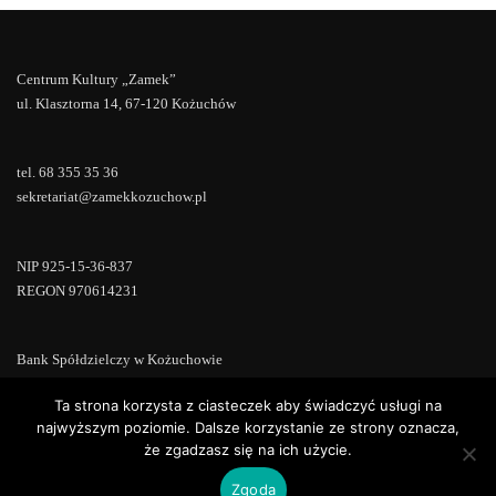
Centrum Kultury „Zamek”
ul. Klasztorna 14, 67-120 Kożuchów
tel. 68 355 35 36
sekretariat@zamekkozuchow.pl
NIP 925-15-36-837
REGON 970614231
Bank Spółdzielczy w Kożuchowie
18 9673 0007 0000 0000 0433 0007
Ta strona korzysta z ciasteczek aby świadczyć usługi na
najwyższym poziomie. Dalsze korzystanie ze strony oznacza,
że zgadzasz się na ich użycie.
Zgoda
Copyright © 2022 | Powered by
WordPress
|
ConsultStreet theme by
ThemeArile