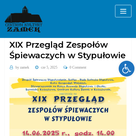
Skip
to
content
Bez kategorii
XIX Przegląd Zespołów
Śpiewaczych w Stypułowie
Ope
by
zamek
cze 5, 2025
0 Comment