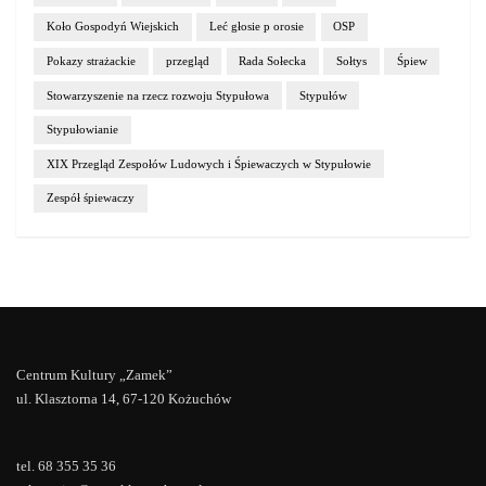
Koło Gospodyń Wiejskich
Leć głosie p orosie
OSP
Pokazy strażackie
przegląd
Rada Sołecka
Sołtys
Śpiew
Stowarzyszenie na rzecz rozwoju Stypułowa
Stypułów
Stypułowianie
XIX Przegląd Zespołów Ludowych i Śpiewaczych w Stypułowie
Zespół śpiewaczy
Centrum Kultury „Zamek”
ul. Klasztorna 14, 67-120 Kożuchów
tel. 68 355 35 36