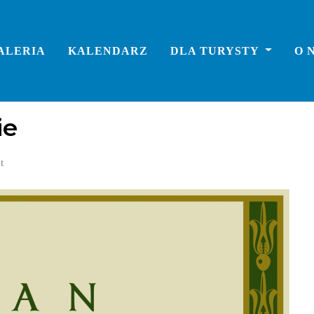
ALERIA
KALENDARZ
DLA TURYSTY
O 
ie
t