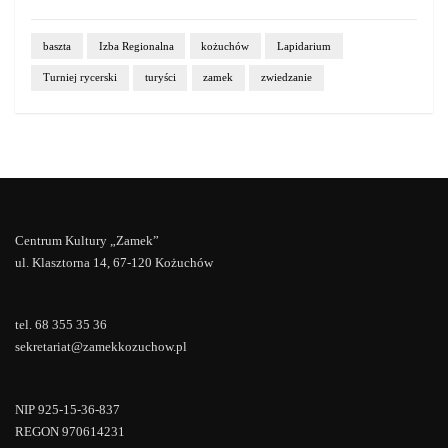
baszta
Izba Regionalna
kożuchów
Lapidarium
Turniej rycerski
turyści
zamek
zwiedzanie
Centrum Kultury „Zamek”
ul. Klasztorna 14, 67-120 Kożuchów
tel. 68 355 35 36
sekretariat@zamekkozuchow.pl
NIP 925-15-36-837
REGON 970614231