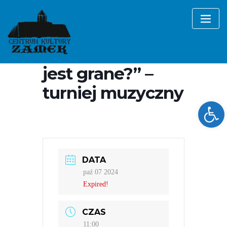
Skip
to
content
Kożuchowskie
Dni Seniora – „Co
jest grane?” –
turniej muzyczny
Ope
DATA
paź 07 2024
Expired!
CZAS
11:00