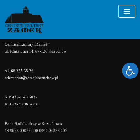
Wykłady
Skip
to
content
Nie odnaleziono wydarzeń!
Centrum Kultury „Zamek”
ul. Klasztorna 14, 67-120 Kożuchów
Ope
tel. 68 355 35 36
sekretariat@zamekkozuchow.pl
NIP 925-15-36-837
REGON 970614231
Bank Spółdzielczy w Kożuchowie
18 9673 0007 0000 0000 0433 0007