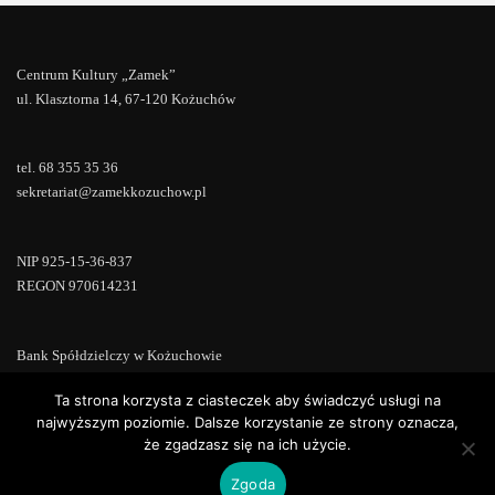
Centrum Kultury „Zamek”
ul. Klasztorna 14, 67-120 Kożuchów
tel. 68 355 35 36
sekretariat@zamekkozuchow.pl
NIP 925-15-36-837
REGON 970614231
Bank Spółdzielczy w Kożuchowie
18 9673 0007 0000 0000 0433 0007
Ta strona korzysta z ciasteczek aby świadczyć usługi na
najwyższym poziomie. Dalsze korzystanie ze strony oznacza,
że zgadzasz się na ich użycie.
Zgoda
Copyright © 2022 | Powered by
WordPress
|
ConsultStreet theme by
ThemeArile