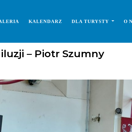
ALERIA
KALENDARZ
DLA TURYSTY
O 
luzji – Piotr Szumny