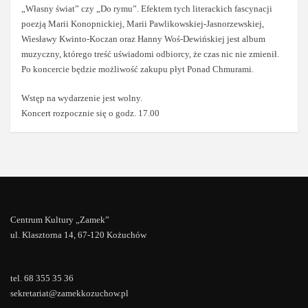
„Własny świat” czy „Do rymu”. Efektem tych literackich fascynacji
poezją Marii Konopnickiej, Marii Pawlikowskiej-Jasnorzewskiej,
Wiesławy Kwinto-Koczan oraz Hanny Woś-Dewińskiej jest album
muzyczny, którego treść uświadomi odbiorcy, że czas nic nie zmienił.
Po koncercie będzie możliwość zakupu płyt Ponad Chmurami.
Wstęp na wydarzenie jest wolny.
Koncert rozpocznie się o godz. 17.00
Centrum Kultury „Zamek”
ul. Klasztorna 14, 67-120 Kożuchów
tel. 68 355 35 36
sekretariat@zamekkozuchow.pl