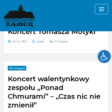
Skip
to
content
Koncert Tomasza Motyki
kwi 6, 2022
zamek
0 Comment
Ope
Bez kategorii
Koncert walentynkowy
zespołu „Ponad
Chmurami” – „Czas nic nie
zmienił”