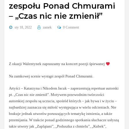
zespołu Ponad Chmurami
– „Czas nic nie zmienił”
sty 18, 2022
zamek
0 Comment
Z okazji Walentynek zapraszamy na koncert poezji śpiewanej
Na zamkowej scenie wystąpi zespół Ponad Chmurami.
Artyści – Katarzyna i Nikodem Jacuk – zaprezentują repertuar autorski
pt. „Czas nic nie zmienił”. Motywem przewodnim twórczości
autorskiej zespołu są uczucia, spośród których – jak bywa i w życiu –
najbardziej zaznacza się miłość występująca w wielu odcieniach. Nie
brakuje jednak utworów poruszających tematykę istnienia, a także
przemijania. W trakcie ponad godzinnego spotkania słuchacze usłyszą
takie utwory jak „Zaplątani”, „Poduszka z chmielu”, „Kubek”,