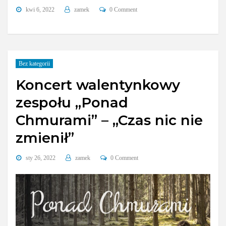
kwi 6, 2022
zamek
0 Comment
Bez kategorii
Koncert walentynkowy
zespołu „Ponad
Chmurami” – „Czas nic nie
zmienił”
sty 26, 2022
zamek
0 Comment