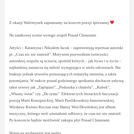
Z okazji Walentynek zapraszamy na koncert poezji śpiewanej
Na zamkowej scenie wystąpi zespół Ponad Chmurami.
Artyści – Katarzyna i Nikodem Jacuk – zaprezentują repertuar autorski
pt. „Czas nic nie zmienił”. Motywem przewodnim twórczości
autorskiej zespołu są uczucia, spośród których – jak bywa i w życiu –
najbardziej zaznacza się miłość występująca w wielu odcieniach. Nie
brakuje jednak utworów poruszających tematykę istnienia, a także
przemijania. W trakcie ponad godzinnego spotkania słuchacze usłyszą
takie utwory jak „Zaplątani”, „Poduszka z chmielu”, „Kubek”,
„Własny świat” czy „Do rymu”. Efektem tych literackich fascynacji
poezją Marii Konopnickiej, Marii Pawlikowskiej-Jasnorzewskiej,
Wiesławy Kwinto-Koczan oraz Hanny Woś-Dewińskiej jest album
muzyczny, którego treść uświadomi odbiorcy, że czas nic nie zmienił.
Po koncercie będzie możliwość zakupu płyt Ponad Chmurami.
Wstęp na wydarzenie jest wolny.