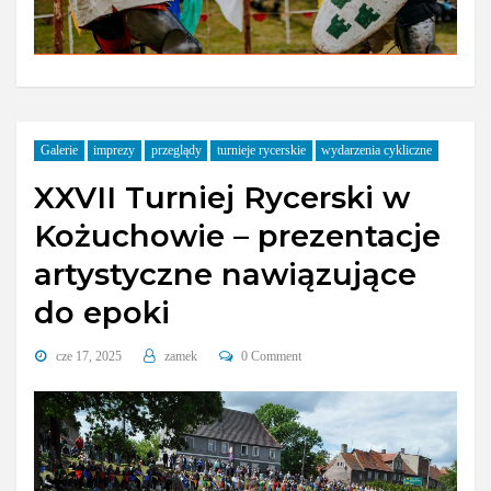
Galerie
imprezy
przeglądy
turnieje rycerskie
wydarzenia cykliczne
XXVII Turniej Rycerski w
Kożuchowie – prezentacje
artystyczne nawiązujące
do epoki
cze 17, 2025
zamek
0 Comment