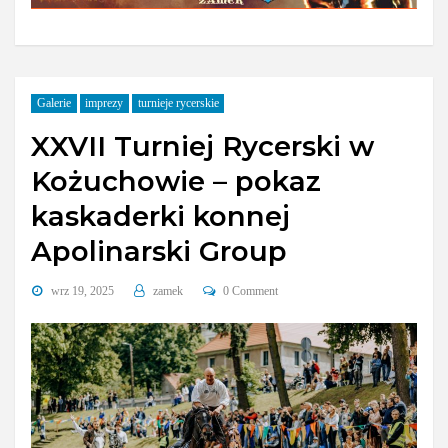
Galerie
imprezy
turnieje rycerskie
XXVII Turniej Rycerski w
Kożuchowie – pokaz
kaskaderki konnej
Apolinarski Group
wrz 19, 2025
zamek
0 Comment