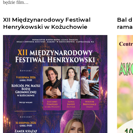
będzie film…
XII Międzynarodowy Festiwal
Bal d
Henrykowski w Kożuchowie
rama