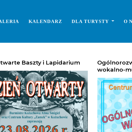
ALERIA
KALENDARZ
DLA TURYSTY
O 
twarte Baszty i Lapidarium
Ogólnorozw
wokalno-m