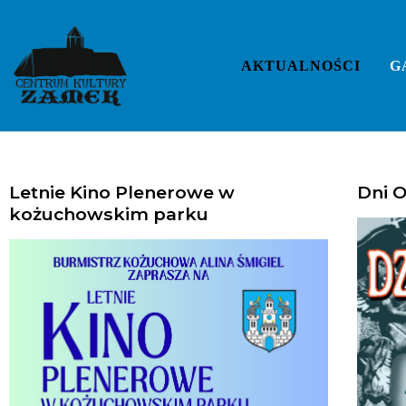
AKTUALNOŚCI
G
Letnie Kino Plenerowe w
Dni O
kożuchowskim parku