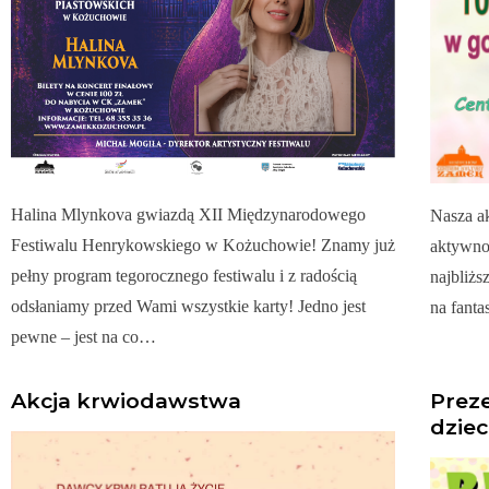
Halina Mlynkova gwiazdą XII Międzynarodowego
Nasza ak
Festiwalu Henrykowskiego w Kożuchowie! Znamy już
aktywnoś
pełny program tegorocznego festiwalu i z radością
najbliżs
odsłaniamy przed Wami wszystkie karty! Jedno jest
na fant
pewne – jest na co…
Akcja krwiodawstwa
Preze
dzie