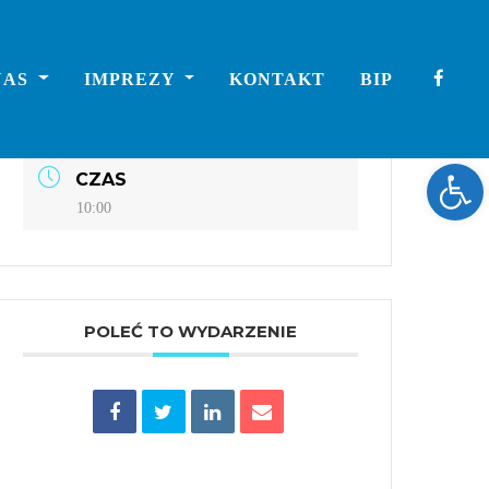
DATA
NAS
IMPREZY
KONTAKT
BIP
paź 15 2021
Expired!
Ope
CZAS
10:00
POLEĆ TO WYDARZENIE