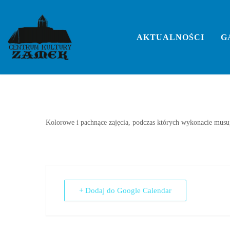
Skip
to
Warsztaty dla Senioró
content
AKTUALNOŚCI
G
Kąpielowych
Kolorowe i pachnące zajęcia, podczas których wykonacie musuj
+ Dodaj do Google Calendar