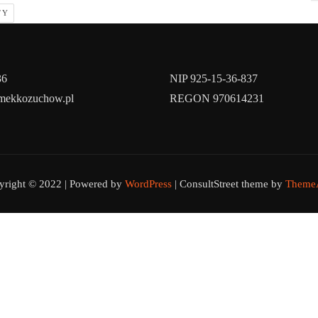
TY
36
NIP 925-15-36-837
amekkozuchow.pl
REGON 970614231
yright © 2022 | Powered by
WordPress
|
ConsultStreet theme by
ThemeA