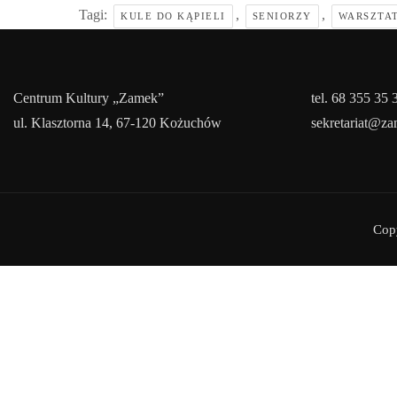
Tagi:
,
,
KULE DO KĄPIELI
SENIORZY
WARSZTA
Centrum Kultury „Zamek”
tel. 68 355 35 
ul. Klasztorna 14, 67-120 Kożuchów
sekretariat@z
Cop