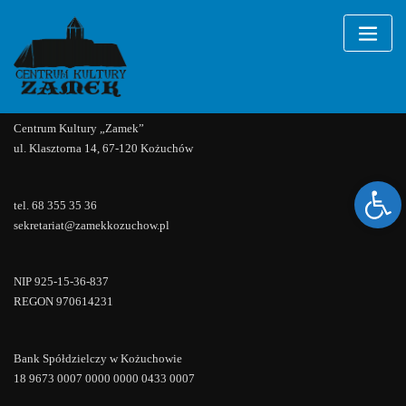
Bal Sylwestrowy
Skip
to
content
Nie odnaleziono wydarzeń!
Centrum Kultury „Zamek”
ul. Klasztorna 14, 67-120 Kożuchów
Ope
tel. 68 355 35 36
sekretariat@zamekkozuchow.pl
NIP 925-15-36-837
REGON 970614231
Bank Spółdzielczy w Kożuchowie
18 9673 0007 0000 0000 0433 0007