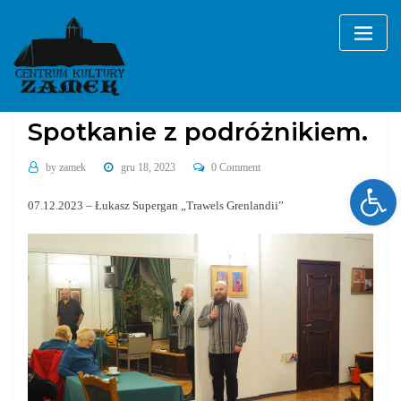
Skip
to
content
Galerie
wydarzenia cykliczne
Spotkanie z podróżnikiem.
by
zamek
gru 18, 2023
0 Comment
Ope
07.12.2023 – Łukasz Supergan „Trawels Grenlandii”