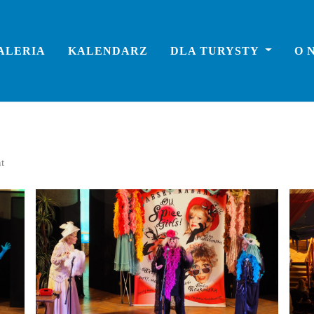
ALERIA
KALENDARZ
DLA TURYSTY
O 
t