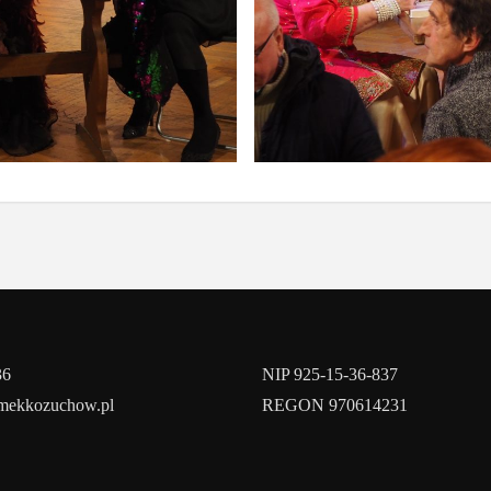
36
NIP 925-15-36-837
amekkozuchow.pl
REGON 970614231