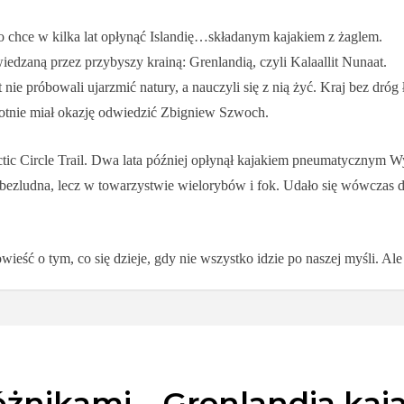
 chce w kilka lat opłynąć Islandię…składanym kajakiem z żaglem.
edzaną przez przybyszy krainą: Grenlandią, czyli Kalaallit Nunaat.
t nie próbowali ujarzmić natury, a nauczyli się z nią żyć. Kraj bez dróg
krotnie miał okazję odwiedzić Zbigniew Szwoch.
ic Circle Trail. Dwa lata później opłynął kajakiem pneumatycznym W
bezludna, lecz w towarzystwie wielorybów i fok. Udało się wówczas d
ieść o tym, co się dzieje, gdy nie wszystko idzie po naszej myśli. Ale 
żnikami – Grenlandia kaja