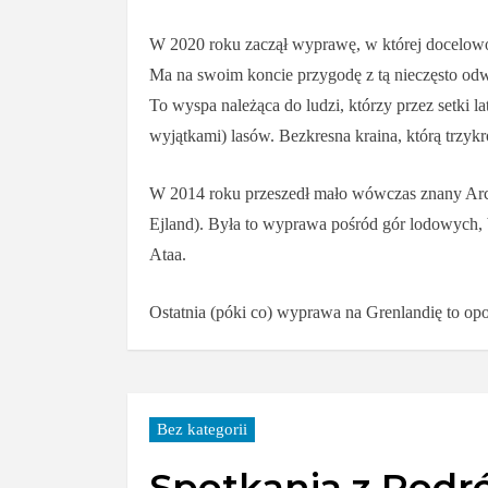
W 2020 roku zaczął wyprawę, w której docelowo
Ma na swoim koncie przygodę z tą nieczęsto odwi
To wyspa należąca do ludzi, którzy przez setki la
wyjątkami) lasów. Bezkresna kraina, którą trzy
W 2014 roku przeszedł mało wówczas znany Arct
Ejland). Była to wyprawa pośród gór lodowych, 
Ataa.
Ostatnia (póki co) wyprawa na Grenlandię to opow
Bez kategorii
Spotkania z Podró