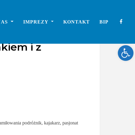
NAS
IMPREZY
KONTAKT
BIP
kiem i z
Ope
miłowania podróżnik, kajakarz, pasjonat