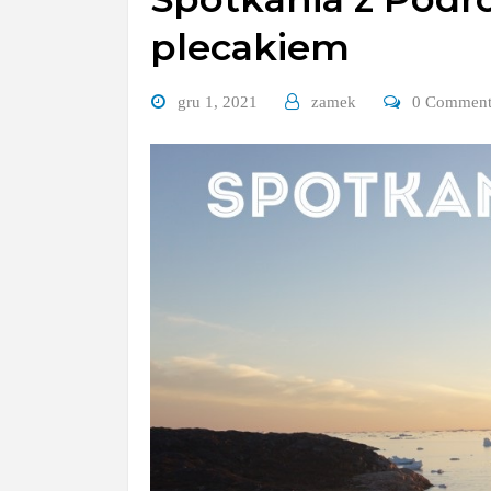
plecakiem
gru 1, 2021
zamek
0 Commen