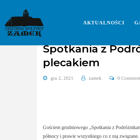
Skip
to
content
AKTUALNOŚCI
G
Spotkania z Podró
plecakiem
gru 2, 2021
zamek
0 Commen
Gościem grudniowego „Spotkania z Podróżnikami”
północy i prawie wszystkiego co z nią związane.