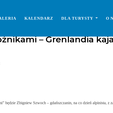
ALERIA
KALENDARZ
DLA TURYSTY
O 
żnikami – Grenlandia kaja
t
 będzie Zbigniew Szwoch – gdańszczanin, na co dzień alpinista, z za