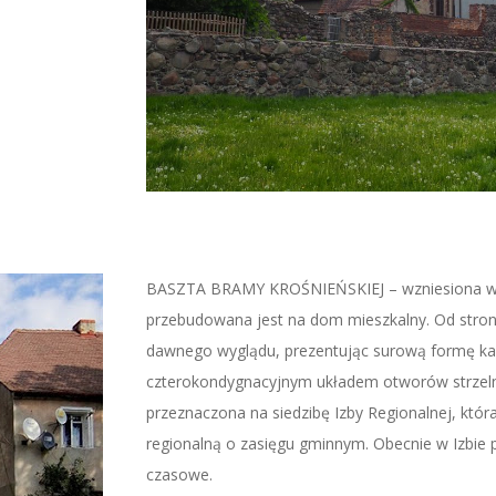
BASZTA BRAMY KROŚNIEŃSKIEJ – wzniesiona w II
przebudowana jest na dom mieszkalny. Od strony
dawnego wyglądu, prezentując surową formę ka
czterokondygnacyjnym układem otworów strzeln
przeznaczona na siedzibę Izby Regionalnej, któr
regionalną o zasięgu gminnym. Obecnie w Izbie 
czasowe.