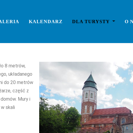
ALERIA
KALENDARZ
DLA TURYSTY
O 
ło 8 metrów,
ego, układanego
mi do 20 metrów
żarze, część z
 domów. Mury i
w skali