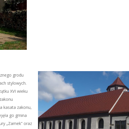
cznego grodu
ach stylowych.
zątku XVI wieku
 zakonu
ła kasata zakonu,
ejęła go gmina
tury „Zamek” oraz