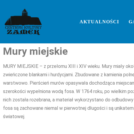
AKTUALNOŚCI
G
Mury miejskie
MURY MIEJSKIE – z przełomu XIII i XIV wieku. Mury miały oko
zwieńczone blankami i hurdycjami. Zbudowane z kamienia poln
warstwowo. Pierścień murów opasywała dochodząca miejsca
szerokości wypełniona wodą fosa. W 1764 roku, po wielkim po
nich została rozebrana, a materiał wykorzystano do odbudowy
fosa są zachowane niemal w pierwotnej długości i są unikatem 
światowej.