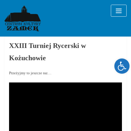
Skip
to
content
XXIII Turniej Rycerski w
Kożuchowie
Ope
Przeżyjmy to jeszcze raz…