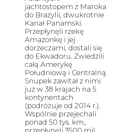
jachtostopem z Maroka
do Brazylii, dwukrotnie
Kanał Panamski.
Przepłynęli rzekę
Amazonkę i jej
dorzeczami, dostali się
do Ekwadoru. Zwiedzili
całą Amerykę
Południową i Centralną.
Snupek zawitał z nimi
już w 38 krajach na 5
kontynentach
(podróżuje od 2014 r.).
Wspólnie przejechali
ponad 50 tys. km.,
przepłynęli 3500 mil