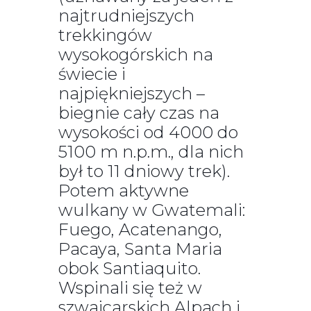
najtrudniejszych
trekkingów
wysokogórskich na
świecie i
najpiękniejszych –
biegnie cały czas na
wysokości od 4000 do
5100 m n.p.m., dla nich
był to 11 dniowy trek).
Potem aktywne
wulkany w Gwatemali:
Fuego, Acatenango,
Pacaya, Santa Maria
obok Santiaquito.
Wspinali się też w
szwajcarskich Alpach i