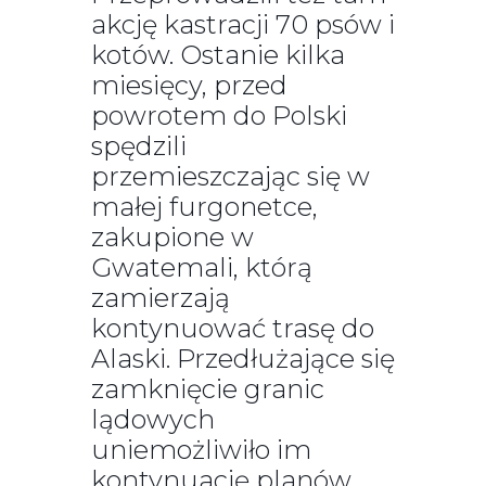
akcję kastracji 70 psów i
kotów. Ostanie kilka
miesięcy, przed
powrotem do Polski
spędzili
przemieszczając się w
małej furgonetce,
zakupione w
Gwatemali, którą
zamierzają
kontynuować trasę do
Alaski. Przedłużające się
zamknięcie granic
lądowych
uniemożliwiło im
kontynuację planów,