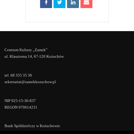
Centrum Kultury „Zamek”
ul. Klasztorna 14, 67-120 Kożuchów
tel. 68 355 35 36
sekretariat@zamekkozuchow.pl
NIP 925-15-36-837
REGON 970614231
Bank Spółdzielczy w Kożuchowie
18 9673 0007 0000 0000 0433 0007