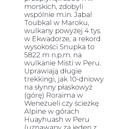
morskich, zdobyli
wspólnie m.in. Jabal
Toubkal w Maroku,
wulkany powyżej 4 tys.
w Ekwadorze, a rekord
wysokości Snupka to
5822 m n.p.m. na
wulkanie Misti w Peru.
Uprawiają długie
trekkingi, jak 10-dniowy
na słynny płaskowyż
(górę) Roraima w
Wenezueli czy ścieżkę
Alpine w górach
Huayhuash w Peru
(uznawany za jeden z