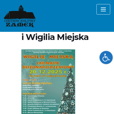
Skip
to
content
Jarmark
Bożonarodzeniowy
i Wigilia Miejska
Ope