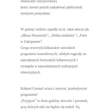
obserwator rzeczywistości,
który zawsze potrafi zaskakiwać publiczność
świeżymi pomysłami.
W pamięć widzów zapadły m.in. takie skecze jak
„Mowa Nienawiści”, „Wolna niedziela” i „Ferie
w Zakopanem”.
Grupa stworzyła kilkanaście autorskich
programów komediowych, zdobyła nagrody na
największych festiwalach kabaretowych i
wystąpiła w najważniejszych realizacjach
telewizyjnych.
Kabaret Czesuaf wraca z nowym, przebojowym
programem!
„Przyjęcie” to dwie godziny skeczów i piosenek,
przy których nikt nie będzie się nudził. Są