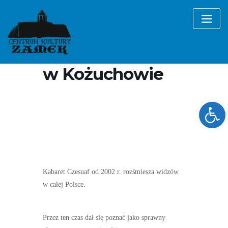
Skip
to
content
Kabaret Czesuaf
i Kabaret Rewers
w Kożuchowie
Ope
Kabaret Czesuaf od 2002 r. rozśmiesza widzów
w całej Polsce.
Przez ten czas dał się poznać jako sprawny