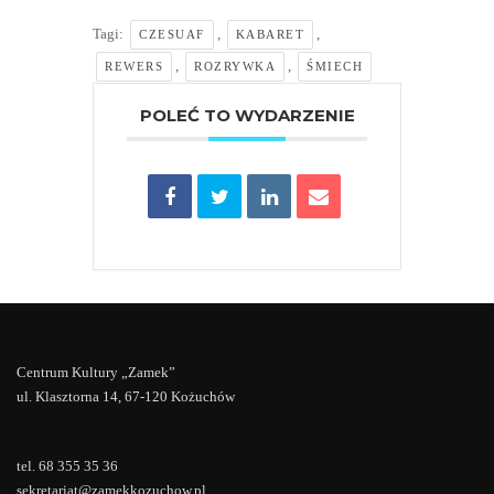
Tagi:
,
,
CZESUAF
KABARET
,
,
REWERS
ROZRYWKA
ŚMIECH
POLEĆ TO WYDARZENIE
Centrum Kultury „Zamek”
ul. Klasztorna 14, 67-120 Kożuchów
tel. 68 355 35 36
sekretariat@zamekkozuchow.pl