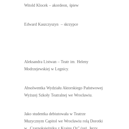
Witold Klocek – akordeon, śpiew
Edward Kaszczyszyn – skrzypce
Aleksandra Listwan – Teatr im. Heleny
Modrzejewskiej w Legnicy.
Absolwentka Wydziału Aktorskiego Państwowej
Wyższej Szkoły Teatralnej we Wrocławiu.
Jako studentka debiutowała w Teatrze
Muzycznym Capitol we Wrocławiu rolą Dorotki
w „Czarnoksiężniku z Krainy Oz” (reż. Jerzy