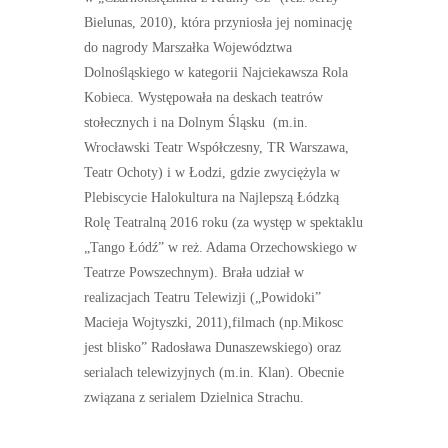
Bielunas, 2010), która przyniosła jej nominację
do nagrody Marszałka Województwa
Dolnośląskiego w kategorii Najciekawsza Rola
Kobieca. Występowała na deskach teatrów
stołecznych i na Dolnym Śląsku (m.in.
Wrocławski Teatr Współczesny, TR Warszawa,
Teatr Ochoty) i w Łodzi, gdzie zwyciężyla w
Plebiscycie Halokultura na Najlepszą Łódzką
Rolę Teatralną 2016 roku (za występ w spektaklu
„Tango Łódź” w reż. Adama Orzechowskiego w
Teatrze Powszechnym). Brała udział w
realizacjach Teatru Telewizji („Powidoki”
Macieja Wojtyszki, 2011),filmach (np.Mikosc
jest blisko” Radosława Dunaszewskiego) oraz
serialach telewizyjnych (m.in. Klan). Obecnie
związana z serialem Dzielnica Strachu.