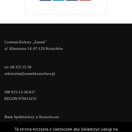
Centrum Kultury „Zamek”
ul. Klasztorna 14, 67-120 Kożuchów
tel. 68 355 35 36
sekretariat@zamekkozuchow.pl
NIP 925-15-36-837
REGON 970614231
Bank Spółdzielczy w Kożuchowie
18 9673 0007 0000 0000 0433 0007
Ta strona korzysta z ciasteczek aby świadczyć usługi na