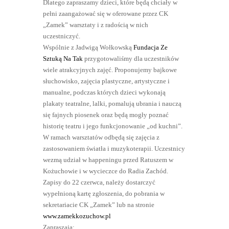
Dlatego zapraszamy dzieci, które będą chciały w
pełni zaangażować się w oferowane przez CK
„Zamek” warsztaty i z radością w nich
uczestniczyć.
Wspólnie z Jadwigą Wołkowską
Fundacja Ze
Sztuką Na Tak
przygotowaliśmy dla uczestników
wiele atrakcyjnych zajęć. Proponujemy bajkowe
słuchowisko, zajęcia plastyczne, artystyczne i
manualne, podczas których dzieci wykonają
plakaty teatralne, lalki, pomalują ubrania i nauczą
się fajnych piosenek oraz będą mogły poznać
historię teatru i jego funkcjonowanie „od kuchni”.
W ramach warsztatów odbędą się zajęcia z
zastosowaniem światła i muzykoterapii. Uczestnicy
wezmą udział w happeningu przed Ratuszem w
Kożuchowie i w wycieczce do Radia Zachód.
Zapisy do 22 czerwca, należy dostarczyć
wypełnioną kartę zgłoszenia, do pobrania w
sekretariacie CK „Zamek” lub na stronie
www.zamekkozuchow.pl
Zapraszają: