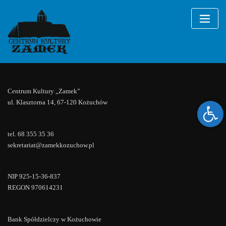
Festyn
Skip
to
plenerowy
content
Nie odnaleziono wydarzeń!
Centrum Kultury „Zamek”
Ope
ul. Klasztorna 14, 67-120 Kożuchów
tel. 68 355 35 36
sekretariat@zamekkozuchow.pl
NIP 925-15-36-837
REGON 970614231
Bank Spółdzielczy w Kożuchowie