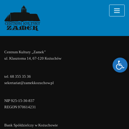
Przedstawienie
Skip
to
teatralne
content
Nie odnaleziono wydarzeń!
Centrum Kultury „Zamek”
Ope
ul. Klasztorna 14, 67-120 Kożuchów
tel. 68 355 35 36
sekretariat@zamekkozuchow.pl
NIP 925-15-36-837
REGON 970614231
Bank Spółdzielczy w Kożuchowie