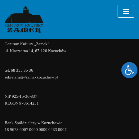
Warsztaty
Skip
to
content
Nie odnaleziono wydarzeń!
Centrum Kultury „Zamek”
ul. Klasztorna 14, 67-120 Kożuchów
Ope
tel. 68 355 35 36
sekretariat@zamekkozuchow.pl
NIP 925-15-36-837
REGON 970614231
Bank Spółdzielczy w Kożuchowie
18 9673 0007 0000 0000 0433 0007