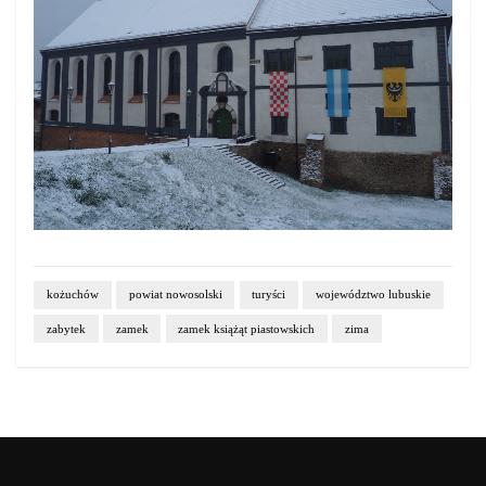
kożuchów
powiat nowosolski
turyści
województwo lubuskie
zabytek
zamek
zamek książąt piastowskich
zima