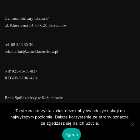
Centrum Kultury „Zamek”
ul. Klasztorna 14, 67-120 Kożuchów
tel. 68 355 35 36
sekretariat@zamekkozuchow.pl
NIP 925-15-36-837
REGON 970614231
Bank Spółdzielczy w Kożuchowie
18 9673 0007 0000 0000 0433 0007
Ta strona korzysta z ciasteczek aby świadczyć usługi na
najwyższym poziomie. Dalsze korzystanie ze strony oznacza,
że zgadzasz się na ich użycie.
Zgoda
Copyright © 2022 | Powered by
WordPress
|
ConsultStreet theme by
ThemeArile