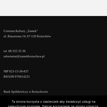
Centrum Kultury „Zamek”
ul. Klasztorna 14, 67-120 Kożuchów
tel. 68 355 35 36
sekretariat@zamekkozuchow.pl
NIP 925-15-36-837
REGON 970614231
Bank Spółdzielczy w Kożuchowie
18 9673 0007 0000 0000 0433 0007
Ta strona korzysta z ciasteczek aby świadczyć usługi na
najwyższym poziomie. Dalsze korzystanie ze strony oznacza,