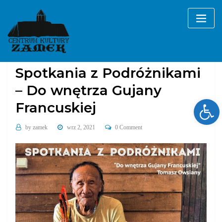
Skip
to
content
Bez kategorii
Spotkania z Podróżnikami
– Do wnętrza Gujany
Ope
Francuskiej
by
zamek
wrz 2, 2021
0 Comment