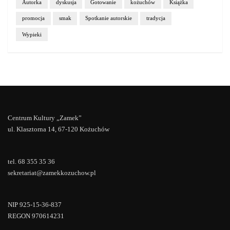
Autorka
dyskusja
Gotowanie
kożuchów
Książka
promocja
smak
Spotkanie autorskie
tradycja
Wypieki
Centrum Kultury „Zamek”
ul. Klasztorna 14, 67-120 Kożuchów
tel. 68 355 35 36
sekretariat@zamekkozuchow.pl
NIP 925-15-36-837
REGON 970614231