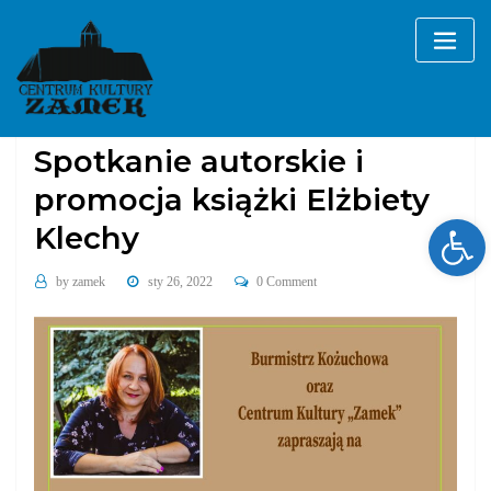
Skip
to
content
Bez kategorii
Spotkanie autorskie i
promocja książki Elżbiety
Ope
Klechy
by
zamek
sty 26, 2022
0 Comment