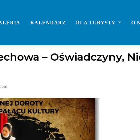
ALERIA
KALENDARZ
DLA TURYSTY
O 
echowa – Oświadczyny, Ni
ent