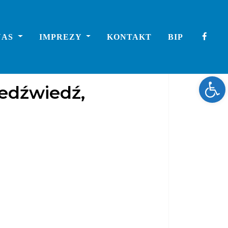
NAS
IMPREZY
KONTAKT
BIP
Ope
edźwiedź,