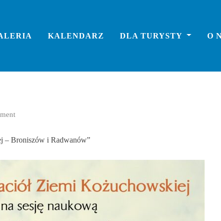
ALERIA
KALENDARZ
DLA TURYSTY
O 
ment
ej – Broniszów i Radwanów”