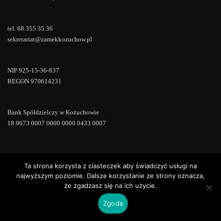
tel. 68 355 35 36
sekretariat@zamekkozuchow.pl
NIP 925-15-36-837
REGON 970614231
Bank Spółdzielczy w Kożuchowie
18 9673 0007 0000 0000 0433 0007
Ta strona korzysta z ciasteczek aby świadczyć usługi na
Copyright © 2022 | Powered by
WordPress
|
ConsultStreet theme by
ThemeArile
najwyższym poziomie. Dalsze korzystanie ze strony oznacza,
że zgadzasz się na ich użycie.
Zgoda