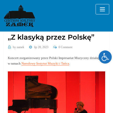
Skip
to
content
Galerie
koncerty
„Z klasyką przez Polskę”
by
zamek
lip 28, 2023
0 Comment
Ope
Koncert zorganizowany przez Polski Impresariat Muzyczny działający
w ramach
Narodowy Instytut Muzyki i Tańca
.