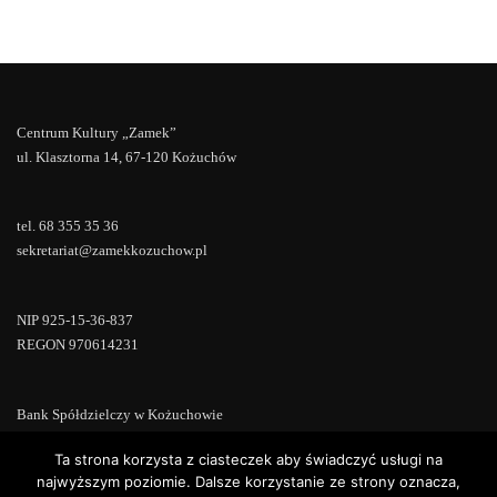
Centrum Kultury „Zamek”
ul. Klasztorna 14, 67-120 Kożuchów
tel. 68 355 35 36
sekretariat@zamekkozuchow.pl
NIP 925-15-36-837
REGON 970614231
Bank Spółdzielczy w Kożuchowie
18 9673 0007 0000 0000 0433 0007
Ta strona korzysta z ciasteczek aby świadczyć usługi na
najwyższym poziomie. Dalsze korzystanie ze strony oznacza,