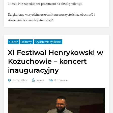
klimat. Nie zabrakło też przestrzeni na chwilę refleksji.
Dziękujemy wszystkim uczestnikom uroczystości za obecność i
stworzenie wspaniałej atmosfery!
Galerie
koncerty
wydarzenia cykliczne
XI Festiwal Henrykowski w
Kożuchowie – koncert
inauguracyjny
lis 17, 2025
zamek
0 Comment