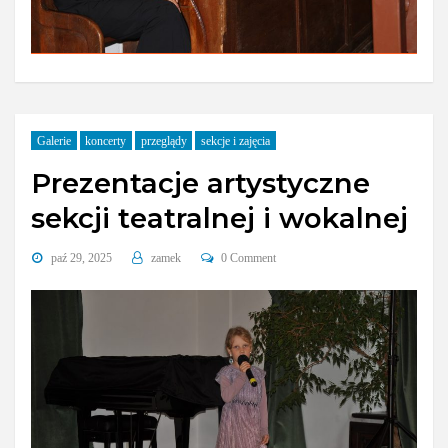
Galerie
koncerty
przeglądy
sekcje i zajęcia
Prezentacje artystyczne
sekcji teatralnej i wokalnej
paź 29, 2025
zamek
0 Comment