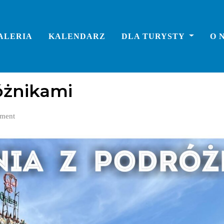
ALERIA
KALENDARZ
DLA TURYSTY
O 
óżnikami
ment