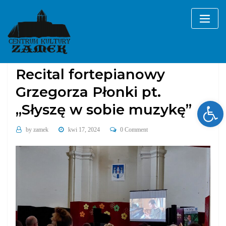
Skip
to
content
Galerie
koncerty
Recital fortepianowy
Grzegorza Płonki pt.
Ope
„Słyszę w sobie muzykę”
by
zamek
kwi 17, 2024
0 Comment