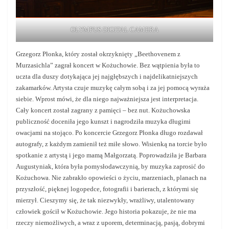
OLYMPUS DIGITAL CAMERA
Grzegorz Płonka, który został okrzyknięty „Beethovenem z
Murzasichla” zagrał koncert w Kożuchowie. Bez wątpienia była to
uczta dla duszy dotykająca jej najgłębszych i najdelikatniejszych
zakamarków. Artysta czuje muzykę całym sobą i za jej pomocą wyraża
siebie. Wprost mówi, że dla niego najważniejsza jest interpretacja.
Cały koncert został zagrany z pamięci – bez nut. Kożuchowska
publiczność doceniła jego kunszt i nagrodziła muzyka długimi
owacjami na stojąco. Po koncercie Grzegorz Płonka długo rozdawał
autografy, z każdym zamienił też miłe słowo. Wisienką na torcie było
spotkanie z artystą i jego mamą Małgorzatą. Poprowadziła je Barbara
Augustyniak, która była pomysłodawczynią, by muzyka zaprosić do
Kożuchowa. Nie zabrakło opowieści o życiu, marzeniach, planach na
przyszłość, pięknej logopedce, fotografii i barierach, z którymi się
mierzył. Cieszymy się, że tak niezwykły, wrażliwy, utalentowany
człowiek gościł w Kożuchowie. Jego historia pokazuje, że nie ma
rzeczy niemożliwych, a wraz z uporem, determinacją, pasją, dobrymi