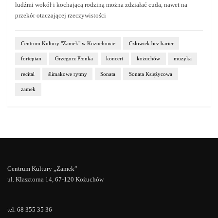
ludźmi wokół i kochającą rodziną można zdziałać cuda, nawet na
przekór otaczającej rzeczywistości
Centrum Kultury "Zamek" w Kożuchowie
Człowiek bez barier
fortepian
Grzegorz Płonka
koncert
kożuchów
muzyka
recital
ślimakowe rytmy
Sonata
Sonata Księżycowa
zamek
Centrum Kultury „Zamek”
ul. Klasztorna 14, 67-120 Kożuchów
tel. 68 355 35 36