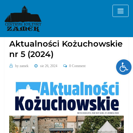
Skip
to
content
2024
Aktualności Kożuchowskie
Aktualności Kożuchowskie
nr 5 (2024)
Ope
by
zamek
sie 26, 2024
0 Comment