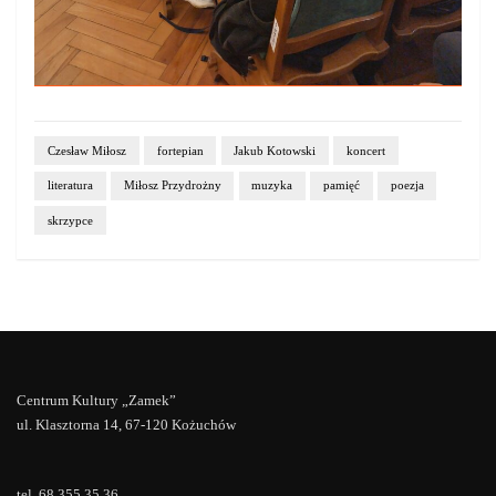
Czesław Miłosz
fortepian
Jakub Kotowski
koncert
literatura
Miłosz Przydrożny
muzyka
pamięć
poezja
skrzypce
Centrum Kultury „Zamek”
ul. Klasztorna 14, 67-120 Kożuchów
tel. 68 355 35 36