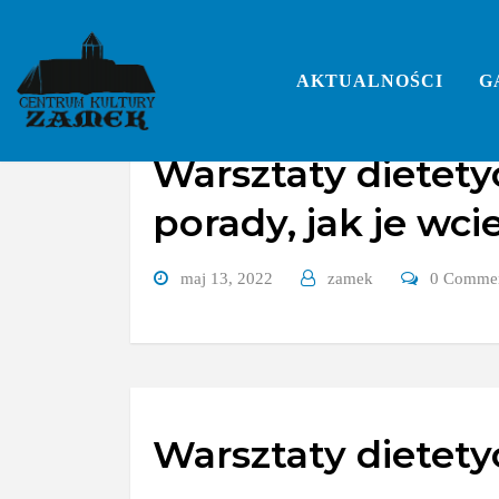
Skip
to
content
AKTUALNOŚCI
G
Warsztaty dietety
porady, jak je wcie
maj 13, 2022
zamek
0 Comme
Warsztaty dietet