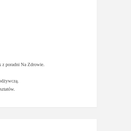
k z poradni Na Zdrowie.
 odżywczą.
sztatów.