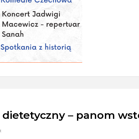
t dietetyczny – panom ws
t