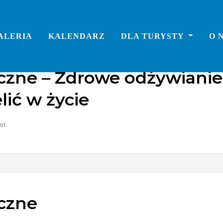
ALERIA
KALENDARZ
DLA TURYSTY
O 
czne – Zdrowe odżywianie
lić w życie
nt
yczne