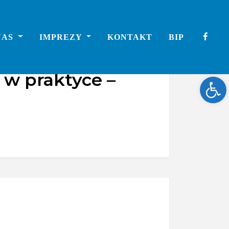
NAS
IMPREZY
KONTAKT
BIP
 w praktyce –
Ope