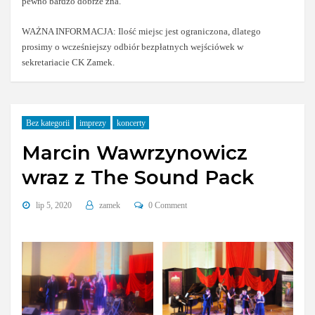
pewno bardzo dobrze zna.
WAŻNA INFORMACJA: Ilość miejsc jest ograniczona, dlatego
prosimy o wcześniejszy odbiór bezpłatnych wejściówek w
sekretariacie CK Zamek.
Bez kategorii
imprezy
koncerty
Marcin Wawrzynowicz
wraz z The Sound Pack
lip 5, 2020
zamek
0 Comment