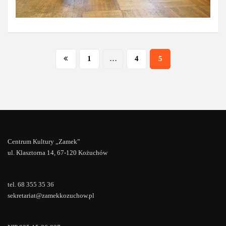
Stronicowanie
1
…
4
5
wpisów
Centrum Kultury „Zamek”
ul. Klasztorna 14, 67-120 Kożuchów
tel. 68 355 35 36
sekretariat@zamekkozuchow.pl