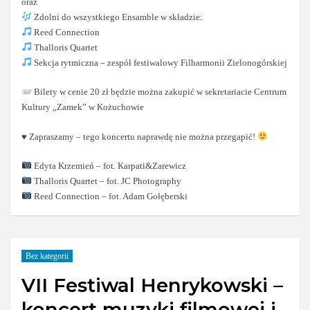
oraz
Zdolni do wszystkiego Ensamble w składzie:
Reed Connection
Thalloris Quartet
Sekcja rytmiczna – zespół festiwalowy Filharmonii Zielonogórskiej
Bilety w cenie 20 zł będzie można zakupić w sekretariacie Centrum
Kultury „Zamek” w Kożuchowie
♥️
Zapraszamy – tego koncertu naprawdę nie można przegapić!
Edyta Krzemień – fot. Karpati&Zarewicz
Thalloris Quartet – fot. JC Photography
Reed Connection – fot. Adam Gołęberski
Bez kategorii
VII Festiwal Henrykowski –
koncert muzyki filmowej i